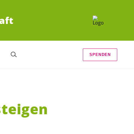
aft
SPENDEN
steigen